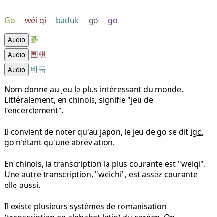
Go
wéi qí
baduk
go
go
碁
Audio
围棋
Audio
바둑
Audio
Nom donné au jeu le plus intéressant du monde.
Littéralement, en chinois, signifie "jeu de
l'encerclement".
Il convient de noter qu'au japon, le jeu de go se dit
igo
,
go n'étant qu'une abréviation.
En chinois, la transcription la plus courante est "weiqi".
Une autre transcription, "weichi", est assez courante
elle-aussi.
Il existe plusieurs systèmes de romanisation