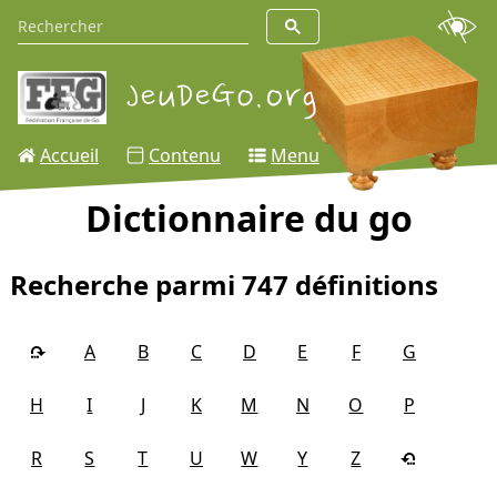
Accueil
Contenu
Menu
Dictionnaire du go
Recherche parmi 747 définitions
A
B
C
D
E
F
G
H
I
J
K
M
N
O
P
R
S
T
U
W
Y
Z