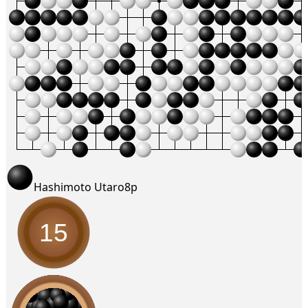
Hashimoto Utaro
8p
15